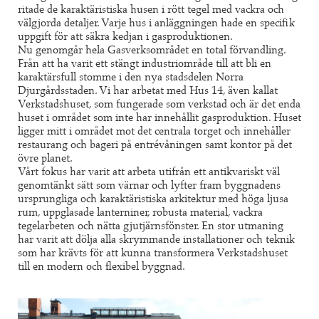
ritade de karaktäristiska husen i rött tegel med vackra och
välgjorda detaljer. Varje hus i anläggningen hade en specifik
uppgift för att säkra kedjan i gasproduktionen.
Nu genomgår hela Gasverksområdet en total förvandling.
Från att ha varit ett stängt industriområde till att bli en
karaktärsfull stomme i den nya stadsdelen Norra
Djurgårdsstaden. Vi har arbetat med Hus 14, även kallat
Verkstadshuset, som fungerade som verkstad och är det enda
huset i området som inte har innehållit gasproduktion. Huset
ligger mitt i området mot det centrala torget och innehåller
restaurang och bageri på entrévåningen samt kontor på det
övre planet.
Vårt fokus har varit att arbeta utifrån ett antikvariskt väl
genomtänkt sätt som värnar och lyfter fram byggnadens
ursprungliga och karaktäristiska arkitektur med höga ljusa
rum, uppglasade lanterniner, robusta material, vackra
tegelarbeten och nätta gjutjärnsfönster. En stor utmaning
har varit att dölja alla skrymmande installationer och teknik
som har krävts för att kunna transformera Verkstadshuset
till en modern och flexibel byggnad.